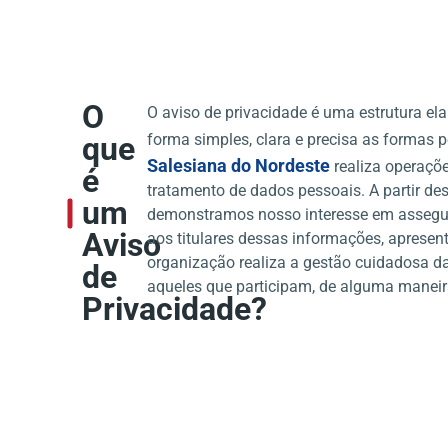
O
O aviso de privacidade é uma estrutura ela
que
forma simples, clara e precisa as formas 
Salesiana do Nordeste
realiza operaçõ
é
tratamento de dados pessoais. A partir de
um
demonstramos nosso interesse em assegur
Aviso
aos titulares dessas informações, aprese
organização realiza a gestão cuidadosa da
de
aqueles que participam, de alguma maneira
Privacidade?